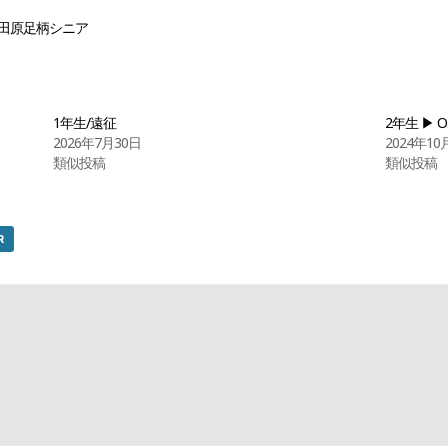
vs小田原足柄シニア
1年生/遠征
2年生 ▶ 
2026年7月30日
2024年10
類似投稿
類似投稿
R