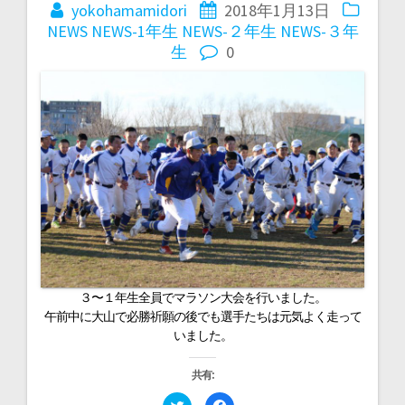
稿
yokohamamidori
2018年1月13日
NEWS
NEWS-1年生
NEWS-２年生
NEWS-３年
ナ
生
0
ビ
ゲ
ー
シ
ョ
３〜１年生全員でマラソン大会を行いました。
午前中に大山で必勝祈願の後でも選手たちは元気よく走って
いました。
ン
共有:
ク
F