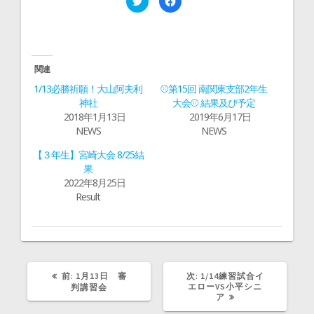
リ
a
ッ
c
ク
e
し
b
て
o
T
o
w
k
i
で
関連
t
共
t
有
1/13必勝祈願！大山阿夫利
⚾第15回 南関東支部2年生
e
す
r
る
神社
大会⚾ 結果及び予定
で
に
2018年1月13日
2019年6月17日
共
は
有
ク
NEWS
NEWS
(
リ
新
ッ
し
ク
【３年生】宮崎大会 8/25結
い
し
ウ
て
果
ィ
く
2022年8月25日
ン
だ
ド
さ
Result
ウ
い
で
(
開
新
き
し
ま
い
す
ウ
)
ィ
ン
ド
前
次
前:
1月13日 審
ウ
次:
1/14練習試合イ
で
の
の
エローVS小平シニ
判講習会
開
記
記
ア
き
事:
事:
ま