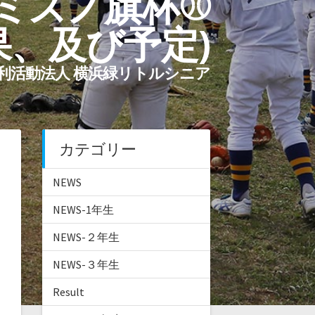
 ミズノ旗杯⚾
果、及び予定)
利活動法人 横浜緑リトルシニア
カテゴリー
NEWS
NEWS-1年生
NEWS-２年生
NEWS-３年生
Result