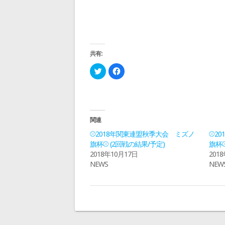
共有:
ク
F
リ
a
ッ
c
ク
e
し
b
て
o
T
o
w
k
i
で
関連
t
共
t
有
⚾2018年関東連盟秋季大会 ミズノ
⚾2
e
す
r
る
旗杯⚾ (2回戦の結果/予定)
旗杯⚾
で
に
2018年10月17日
201
共
は
有
ク
NEWS
NEW
(
リ
新
ッ
し
ク
い
し
ウ
て
ィ
く
ン
だ
ド
さ
ウ
い
で
(