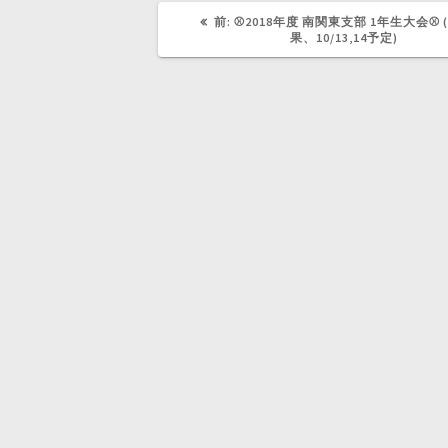
開
新
き
し
前
前:
⚾2018年度 南関東支部 1年生大会⚾ (
ま
い
の
す
ウ
果、10/13,14予定)
)
ィ
記
ン
事:
ド
ウ
で
開
き
ま
す
)