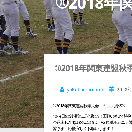
⚾2018
投
⚾2018年関東連盟秋
稿
yokohamamidori
2018
ナ
⚾2018年関東連盟秋季大会 ミズノ旗杯⚾
ビ
10/7(日)に綾瀬第二球場にて1回戦6 対 3で
今週末10/14(日)の2回戦は、VS 東練馬シニ
皆さま、応援宜しくお願いします！