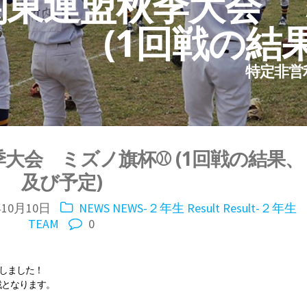
年関東連盟秋季大会
(1回戦の結
特定非営
季大会 ミズノ旗杯⚾ (1回戦の結果、
及び予定)
年10月10日
NEWS
NEWS-２年生
Result
Result-２年生
TEAM
0
勝利しました！
ア戦となります。