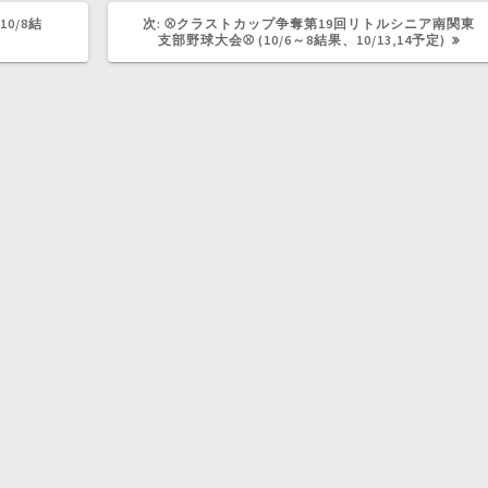
次
10/8結
次:
⚾クラストカップ争奪第19回リトルシニア南関東
の
支部野球大会⚾ (10/6～8結果、10/13,14予定)
記
事: