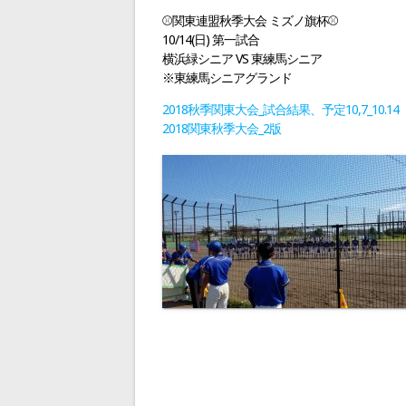
ゲ
⚾関東連盟秋季大会 ミズノ旗杯⚾
10/14(日) 第一試合
ー
横浜緑シニア VS 東練馬シニア
※東練馬シニアグランド
シ
2018秋季関東大会_試合結果、予定10,7_10.14
2018関東秋季大会_2版
ョ
ン