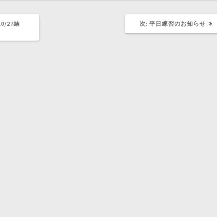
次
0/27結
次:
平日練習のお知らせ
の
記
事: