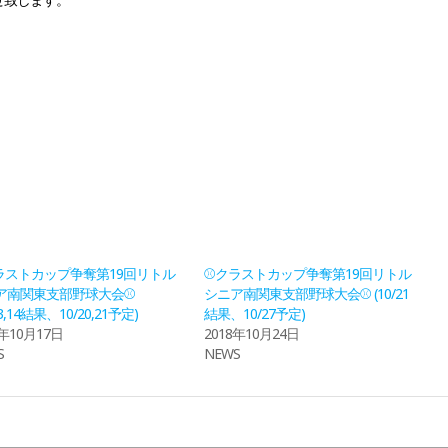
ラストカップ争奪第19回リトル
⚾クラストカップ争奪第19回リトル
ア南関東支部野球大会⚾
シニア南関東支部野球大会⚾ (10/21
13,14結果、10/20,21予定)
結果、10/27予定)
8年10月17日
2018年10月24日
S
NEWS