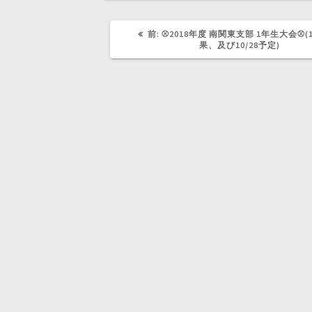
開
新
き
し
ま
い
す
ウ
前
前:
⚾2018年度 南関東支部 1年生大会⚾(1
)
ィ
の
果、及び10/28予定)
ン
記
ド
事:
ウ
で
開
き
ま
す
)