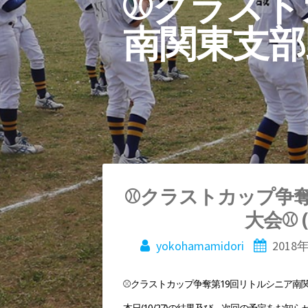
⚾クラスト
南関東支部野
投
⚾クラストカップ争奪
大会⚾ (
稿
yokohamamidori
2018
ナ
⚾クラストカップ争奪第19回リトルシニア南
本日(10/27)の結果及び、次回の予定をお知