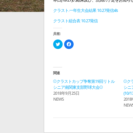
ビ
クラスト.一年生大会結果 10.27発信xls
ゲ
クラスト組合表 10.27発信
ー
共有:
ク
F
シ
リ
a
ッ
c
ク
e
し
b
て
o
ョ
T
o
w
k
i
で
関連
t
共
ン
t
有
⚾クラストカップ争奪第19回リトル
⚾ク
e
す
r
る
シニア南関東支部野球大会⚾
シニ
で
に
2018年9月25日
(10/
共
は
有
ク
NEWS
201
(
リ
新
ッ
NEW
し
ク
い
し
ウ
て
ィ
く
ン
だ
ド
さ
ウ
い
で
(