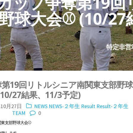
カップ争奪第19回
球大会⚾ (10/27
特定非営
第19回リトルシニア南関東支部野球
10/27結果、11/3予定)
年10月27日
NEWS
NEWS-２年生
Result
Result-２年生
TEAM
0
関東支部野球大会⚾
らせ致します。