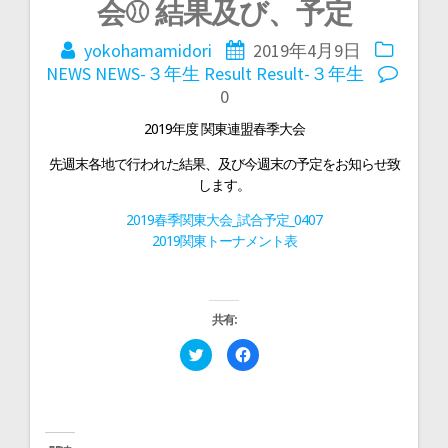
投
会⚾ 結果及び、予定
稿
yokohamamidori
2019年4月9日
NEWS
NEWS-３年生
Result
Result-３年生
ナ
0
2019年度 関東連盟春季大会
ビ
先週末各地で行われた結果、及び今週末の予定をお知らせ致
します。
ゲ
2019春季関東大会_試合予定_0407
2019関東トーナメント表
ー
シ
共有:
ク
F
リ
a
ョ
ッ
c
ク
e
し
b
て
o
ン
T
o
w
k
i
で