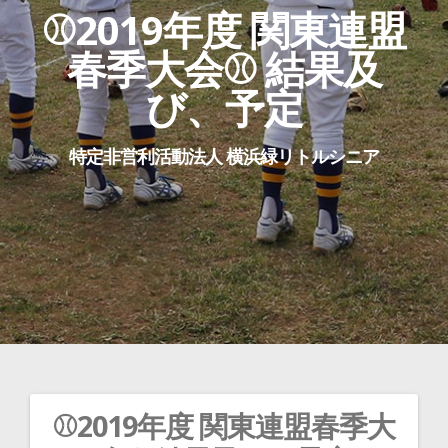
⚾2019年度 関東連盟
春季大会⚾ 結果及
び、予定
特定非営利活動法人 横浜緑リトルシニア
⚾2019年度 関東連盟春季大