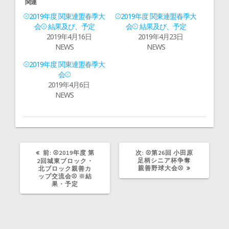
関連
t
共
t
有
⚾2019年度 関東連盟春季大
⚾2019年度 関東連盟春季大
e
す
r
る
会⚾ 結果及び、予定
会⚾ 結果及び、予定
で
に
2019年4月16日
2019年4月23日
共
は
有
ク
NEWS
NEWS
(
リ
新
ッ
し
ク
⚾2019年度 関東連盟春季大
い
し
ウ
て
会⚾
ィ
く
2019年4月6日
ン
だ
ド
さ
NEWS
ウ
い
で
(
開
新
き
し
ま
い
す
ウ
)
ィ
ン
ド
前
次
前:
⚾2019年度 第
ウ
次:
⚾第26回 小田原
で
の
の
足柄シニア杯争奪
2回城東ブロック・
開
記
記
親善野球大会⚾
北ブロック親善カ
き
事:
事:
ップ交流会⚾ ※結
ま
す
果・予定
)