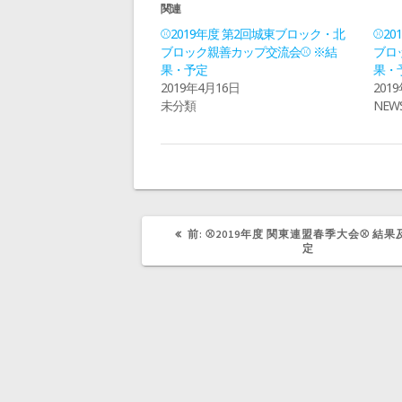
i
で
関連
t
共
t
有
⚾2019年度 第2回城東ブロック・北
⚾2
e
す
r
る
ブロック親善カップ交流会⚾ ※結
ブロ
で
に
果・予定
果・
共
は
有
ク
2019年4月16日
201
(
リ
新
ッ
未分類
NEW
し
ク
い
し
ウ
て
ィ
く
ン
だ
ド
さ
ウ
い
で
(
開
新
き
し
ま
い
す
ウ
前
前:
⚾2019年度 関東連盟春季大会⚾ 結
)
ィ
の
定
ン
記
ド
事:
ウ
で
開
き
ま
す
)