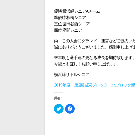
ゲ
優勝:横浜緑シニアAチーム
ー
準優勝:板橋シニア
三位:世田谷西シニア
四位:座間シニア
シ
尚、この大会にグランド、運営などご協力いた
ョ
誠にありがとうございました。感謝申し上げ
来年度も選手達の更なる成長を期待致します
ン
今後とも宜しくお願い申し上げます。
横浜緑リトルシニア
2019年度 第2回城東ブロック・北ブロック
共有:
ク
F
リ
a
ッ
c
ク
e
し
b
て
o
T
o
w
k