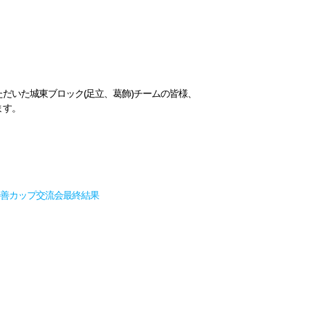
だいた城東ブロック(足立、葛飾)チームの皆様、
ます。
。
親善カップ交流会最終結果