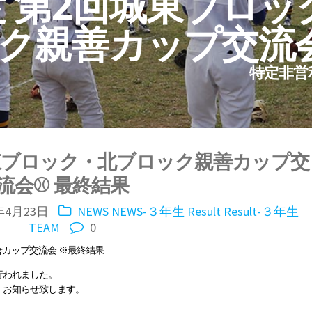
年度 第2回城東ブロ
ク親善カップ交流会
特定非営
回城東ブロック・北ブロック親善カップ交
流会⚾ 最終結果
年4月23日
NEWS
NEWS-３年生
Result
Result-３年生
TEAM
0
善カップ交流会 ※最終結果
行われました。
、お知らせ致します。