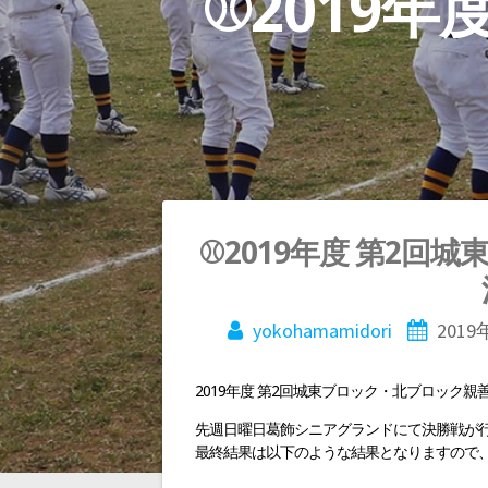
⚾2019
投
⚾2019年度 第2
稿
yokohamamidori
2019
ナ
2019年度 第2回城東ブロック・北ブロック親
ビ
先週日曜日葛飾シニアグランドにて決勝戦が
最終結果は以下のような結果となりますので