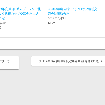
019年度 第2回城東ブロック・北
⚾2018年度 城東・北ブロック親善交
ック親善カップ交流会⚾ ※結
流会結果報告⚾
予定
2018年4月24日
9年4月9日
NEWS
S
次
果及び、予
次:
⚾2019年 御前崎市交流会 ⚾ 組合せ (変更)
の
記
事: