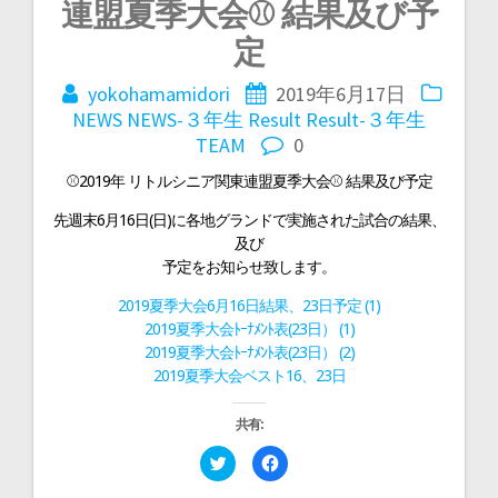
投
連盟夏季大会⚾ 結果及び予
稿
定
yokohamamidori
2019年6月17日
ナ
NEWS
NEWS-３年生
Result
Result-３年生
TEAM
0
ビ
⚾2019年 リトルシニア関東連盟夏季大会⚾ 結果及び予定
先週末6月16日(日)に各地グランドで実施された試合の結果、
ゲ
及び
予定をお知らせ致します。
ー
2019夏季大会6月16日結果、23日予定 (1)
2019夏季大会ﾄｰﾅﾒﾝﾄ表(23日） (1)
シ
2019夏季大会ﾄｰﾅﾒﾝﾄ表(23日） (2)
2019夏季大会ベスト16、23日
ョ
共有:
ク
F
ン
リ
a
ッ
c