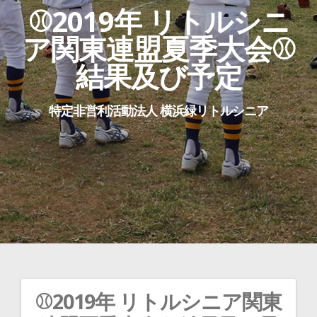
⚾2019年 リトルシニ
ア関東連盟夏季大会⚾
結果及び予定
特定非営利活動法人 横浜緑リトルシニア
⚾2019年 リトルシニア関東