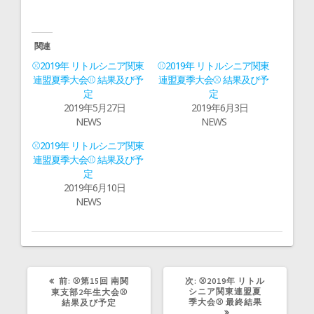
ク
e
し
b
て
o
T
o
w
k
i
で
関連
t
共
t
有
⚾2019年 リトルシニア関東
⚾2019年 リトルシニア関東
e
す
r
る
連盟夏季大会⚾ 結果及び予
連盟夏季大会⚾ 結果及び予
で
に
定
定
共
は
有
ク
2019年5月27日
2019年6月3日
(
リ
新
ッ
NEWS
NEWS
し
ク
い
し
ウ
て
⚾2019年 リトルシニア関東
ィ
く
連盟夏季大会⚾ 結果及び予
ン
だ
ド
さ
定
ウ
い
で
(
2019年6月10日
開
新
NEWS
き
し
ま
い
す
ウ
)
ィ
ン
ド
ウ
で
開
き
前
次
前:
⚾第15回 南関
次:
⚾2019年 リトル
ま
の
の
シニア関東連盟夏
東支部2年生大会⚾
す
記
記
季大会⚾ 最終結果
結果及び予定
)
事:
事: