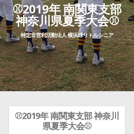
⚾2019年 南関東支部
神奈川県夏季大会⚾
特定非営利活動法人 横浜緑リトルシニア
⚾2019年 南関東支部 神奈川
投
県夏季大会⚾