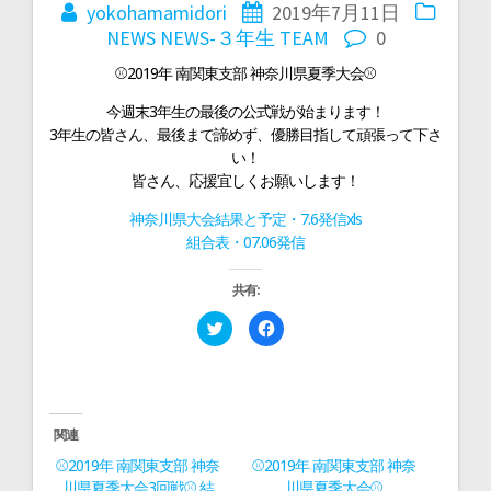
稿
yokohamamidori
2019年7月11日
NEWS
NEWS-３年生
TEAM
0
ナ
⚾2019年 南関東支部 神奈川県夏季大会⚾
今週末3年生の最後の公式戦が始まります！
ビ
3年生の皆さん、最後まで諦めず、優勝目指して頑張って下さ
い！
ゲ
皆さん、応援宜しくお願いします！
神奈川県大会結果と予定・7.6発信xls
ー
組合表・07.06発信
共有:
シ
ク
F
リ
a
ッ
c
ョ
ク
e
し
b
て
o
T
o
ン
w
k
i
で
関連
t
共
t
有
⚾2019年 南関東支部 神奈
⚾2019年 南関東支部 神奈
e
す
r
る
川県夏季大会3回戦⚾ 結
川県夏季大会⚾