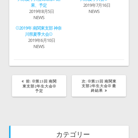
で
に
果、予定
2019年7月16日
共
は
有
ク
2019年8月5日
NEWS
(
リ
新
ッ
NEWS
し
ク
い
し
ウ
て
⚾2019年 南関東支部 神奈
ィ
く
川県夏季大会⚾
ン
だ
ド
さ
2019年6月10日
ウ
い
で
(
NEWS
開
新
き
し
ま
い
す
ウ
)
ィ
ン
ド
ウ
で
前
次
前:
⚾第15回 南関
次:
⚾第15回 南関東
開
の
の
支部2年生大会⚾ 最
東支部2年生大会⚾
き
ま
記
記
終結果
予定
す
事:
事:
)
カテゴリー