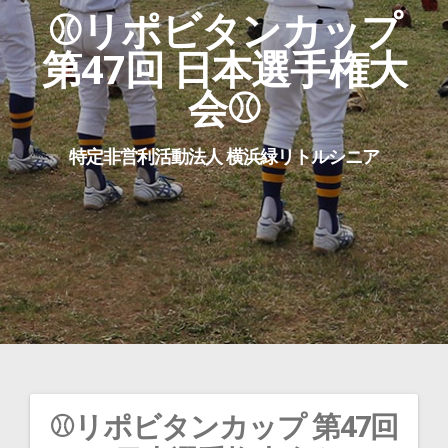
⚾リポビタンカップ
第47回 日本選手権大
会⚾
特定非営利活動法人 横浜緑リトルシニア
⚾リポビタンカップ 第47回