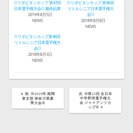
t
有
⚾リポビタンカップ 第47回
⚾リポビタンカップ 第46回
e
す
r
る
日本選手権大会⚾ 最終結果
リトルシニア日本選手権大
で
に
2019年8月5日
会⚾
共
は
有
ク
NEWS
2018年8月8日
(
リ
新
ッ
NEWS
し
ク
い
し
ウ
て
⚾リポビタンカップ第46回
ィ
く
リトルシニア日本選手権大
ン
だ
ド
さ
会⚾
ウ
い
で
(
2018年8月3日
開
新
NEWS
き
し
ま
い
す
ウ
)
ィ
ン
ド
ウ
で
開
き
前
次
前:
⚾2019年 南関
次:
⚾第13回 全日本
ま
の
の
中学野球選手権大
東支部 神奈川県夏
す
記
記
会 ジャイアンツカ
季大会⚾
)
事:
事:
ップ⚾