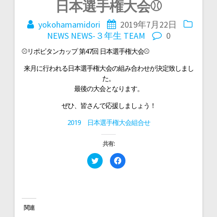
投
日本選手権大会⚾
稿
yokohamamidori
2019年7月22日
NEWS
NEWS-３年生
TEAM
0
ナ
⚾リポビタンカップ 第47回 日本選手権大会⚾
来月に行われる日本選手権大会の組み合わせが決定致しまし
ビ
た。
最後の大会となります。
ゲ
ぜひ、皆さんで応援しましょう！
2019 日本選手権大会組合せ
ー
共有:
シ
ク
F
リ
a
ッ
c
ョ
ク
e
し
b
て
o
T
o
w
k
ン
i
で
関連
t
共