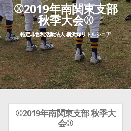
⚾2019年南関東支部
秋季大会⚾
特定非営利活動法人 横浜緑リトルシニア
⚾2019年南関東支部 秋季大
投
会⚾