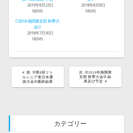
で
に
2019年8月23日
2018年8月8日
共
は
有
ク
NEWS
NEWS
(
リ
新
ッ
し
ク
⚾2018 南関東支部 秋季大
い
し
ウ
て
会⚾
ィ
く
2018年7月30日
ン
だ
ド
さ
NEWS
ウ
い
で
(
開
新
き
し
ま
い
す
ウ
)
ィ
ン
ド
前
次
前:
⚾第8回リト
ウ
次:
⚾2019年南関東
で
の
の
支部 秋季大会⚾ 結
ルシニア東日本選
開
記
記
果及び予定
抜大会⚾最終結果
き
事:
事:
ま
す
)
カテゴリー