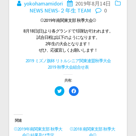
稿
yokohamamidori
2019年8月14日
NEWS
NEWS-２年生
TEAM
0
ナ
⚾2019年南関東支部 秋季大会⚾
8月18日(日)より各グランドで1回戦が行われます。
ビ
試合日程は以下のようになります。
2年生の大会となります！
ゲ
ぜひ、応援宜しくお願いします！
2019 ミズノ旗杯 リトルシニア関東連盟秋季大会
ー
2019 秋季大会組合せ表
共有:
シ
ク
F
リ
a
ッ
c
ョ
ク
e
し
b
て
o
T
o
ン
w
k
i
で
関連
t
共
t
有
⚾2019年南関東支部 秋季大
⚾2018 南関東支部 秋季大
e
す
r
る
会⚾ 結果及び予定
会⚾