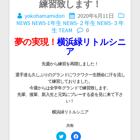
投
練習致します！
稿
yokohamamidori
2020年6月11日
NEWS
NEWS-1年生
NEWS-２年生
NEWS-３年
ナ
生
TEAM
0
夢の実現！
横浜緑リトルシニ
ビ
ア
ゲ
先週から練習を再開しました！
選手達も久しぶりのグランドにワクワク一生懸命に汗を流し
ー
て練習しておりました。
今週からは全学年グランドで練習致します。
先輩、後輩、新入生と元気にプレーする姿を見に来て下さ
シ
い！
横浜緑リトルシニア
ョ
共有:
ン
ク
F
リ
a