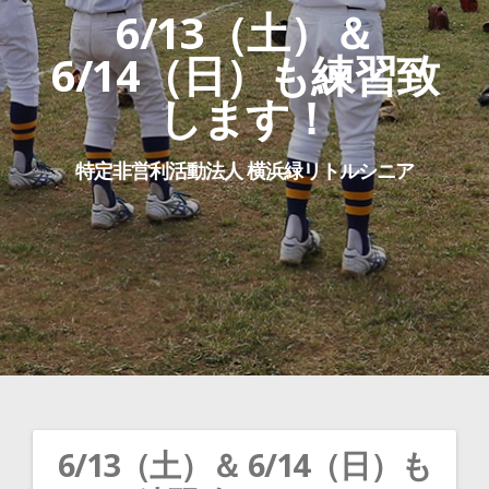
6/13（土）＆
6/14（日）も練習致
します！
特定非営利活動法人 横浜緑リトルシニア
6/13（土）＆ 6/14（日）も