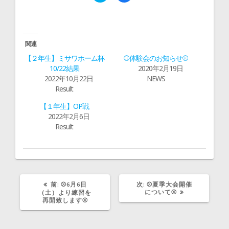
ッ
c
ク
e
し
b
て
o
T
o
w
k
i
で
関連
t
共
t
有
【２年生】ミサワホーム杯
⚾体験会のお知らせ⚾
e
す
r
る
10/22結果
2020年2月19日
で
に
2022年10月22日
NEWS
共
は
有
ク
Result
(
リ
新
ッ
し
ク
【１年生】OP戦
い
し
ウ
て
2022年2月6日
ィ
く
Result
ン
だ
ド
さ
ウ
い
で
(
開
新
き
し
ま
い
す
ウ
)
ィ
ン
前
次
前:
⚾6月6日
次:
⚾夏季大会開催
ド
の
の
について⚾
（土）より練習を
ウ
記
記
再開致します⚾
で
事:
開
事:
き
ま
す