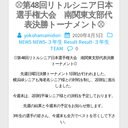
⚾第48回リトルシニア日本
投
選手権大会 南関東支部代
稿
表決勝トーナメント⚾
yokohamamidori
2020年8月5日
ナ
NEWS
NEWS-３年生
Result
Result-３年生
TEAM
0
ビ
⚾第48回リトルシニア日本選手権大会 南関東支部代表決勝
トーナメント⚾
ゲ
先週日曜日決勝トーナメント1回戦が行われました。
横浜緑シニアも海老名シニア様との対戦を制し、2回戦に進出
ー
しました。
今週末は、2回戦平塚シニア様との決戦を予定しております。
シ
先週の結果と今週末の予定をお知らせ致します。
ョ
3年生の選手の皆さん、今週末も全力でベストを尽くして下さ
い。