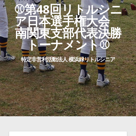
⚾第48回リトルシニ
ア日本選手権大会
南関東支部代表決勝
トーナメント⚾
特定非営利活動法人 横浜緑リトルシニア