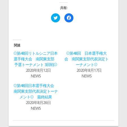
共有:
ク
F
リ
a
ッ
c
ク
e
し
b
て
o
T
o
w
k
i
で
関連
t
共
t
有
⚾第48回リトルシニア日本
⚾第48回 日本選手権大
e
す
r
る
選手権大会 南関東支部
会 南関東支部代表決定ト
で
に
予選トーナメント 3回戦⚾
ーナメント⚾
共
は
有
ク
2020年8月12日
2020年8月17日
(
リ
新
ッ
NEWS
NEWS
し
ク
い
し
ウ
て
⚾第48回日本選手権大会
ィ
く
南関東支部代表決定トーナ
ン
だ
ド
さ
メント⚾ 最終結果
ウ
い
で
(
2020年8月26日
開
新
NEWS
き
し
ま
い
す
ウ
)
ィ
ン
ド