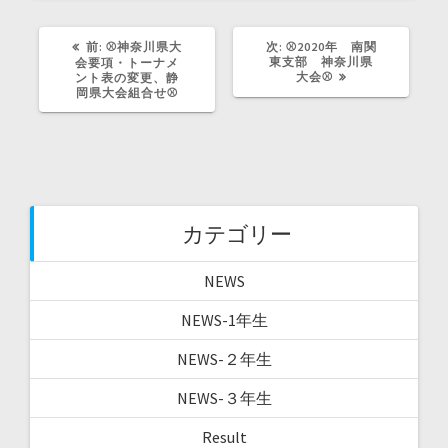
ウ
で
開
き
前
次
前:
⚾神奈川県大
次:
⚾2020年 南関
ま
の
の
東支部 神奈川県
会要項・トーナメ
す
記
記
大会⚾
ント表の変更、静
)
事:
事:
岡県大会組合せ⚾
カテゴリー
NEWS
NEWS-1年生
NEWS-２年生
NEWS-３年生
Result