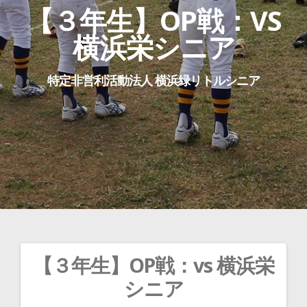
【３年生】OP戦：VS
横浜栄シニア
特定非営利活動法人 横浜緑リトルシニア
【３年生】OP戦：vs 横浜栄
投
シニア