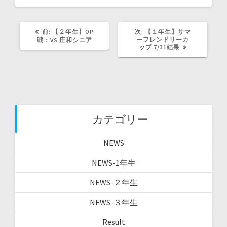
ン
ド
ウ
で
開
前
次
前:
【２年生】OP
次:
【１年生】サマ
き
ま
の
の
ーフレンドリーカ
戦：VS 庄和シニア
す
記
記
ップ 7/31結果
)
事:
事:
カテゴリー
NEWS
NEWS-1年生
NEWS-２年生
NEWS-３年生
Result