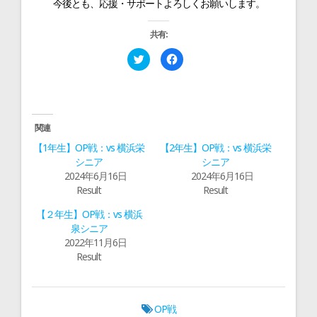
今後とも、応援・サポートよろしくお願いします。
共有:
ク
F
リ
a
ッ
c
ク
e
し
b
て
o
T
o
w
k
i
で
関連
t
共
t
有
【1年生】OP戦：vs 横浜栄
【2年生】OP戦：vs 横浜栄
e
す
r
る
シニア
シニア
で
に
2024年6月16日
2024年6月16日
共
は
有
ク
Result
Result
(
リ
新
ッ
し
ク
【２年生】OP戦：vs 横浜
い
し
ウ
て
泉シニア
ィ
く
2022年11月6日
ン
だ
ド
さ
Result
ウ
い
で
(
開
新
き
し
ま
い
す
ウ
OP戦
)
ィ