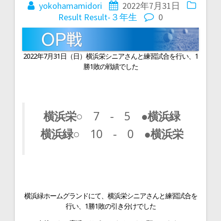
稿
yokohamamidori
2022年7月31日
Result
Result-３年生
0
ナ
ビ
2022年7月31日（日）横浜栄シニアさんと練習試合を行い、1
勝1敗の戦績でした
ゲ
ー
横浜栄○
7 - 5
●横浜緑
横浜緑○
10 - 0
●横浜栄
シ
ョ
ン
横浜緑ホームグランドにて、横浜栄シニアさんと練習試合を
行い、1勝1敗の引き分けでした