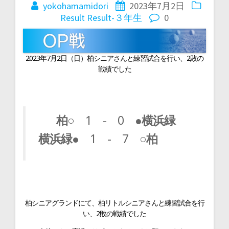
稿
yokohamamidori
2023年7月2日
Result
Result-３年生
0
ナ
ビ
2023年7月2日（日）柏シニアさんと練習試合を行い、2敗の
戦績でした
ゲ
ー
柏○
1 - 0
●横浜緑
横浜緑●
1 - 7
○柏
シ
ョ
ン
柏シニアグランドにて、柏リトルシニアさんと練習試合を行
い、2敗の戦績でした