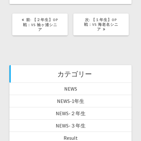
ン
ド
ウ
で
開
前
次
前:
【２年生】OP
次:
【１年生】OP
き
ま
の
の
戦：VS 海老名シニ
戦：VS 袖ヶ浦シニ
す
記
記
ア
ア
)
事:
事:
カテゴリー
NEWS
NEWS-1年生
NEWS-２年生
NEWS-３年生
Result