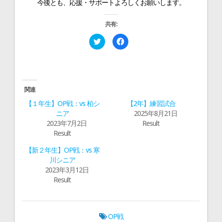
今後とも、応援・サポートよろしくお願いします。
共有:
ク
F
リ
a
ッ
c
ク
e
し
b
て
o
T
o
w
k
i
で
関連
t
共
t
有
【１年生】OP戦：vs 柏シ
【2年】練習試合
e
す
r
る
ニア
2025年8月21日
で
に
2023年7月2日
Result
共
は
有
ク
Result
(
リ
新
ッ
し
ク
【新２年生】OP戦：vs 寒
い
し
ウ
て
川シニア
ィ
く
2023年3月12日
ン
だ
ド
さ
Result
ウ
い
で
(
開
新
き
し
ま
い
す
ウ
OP戦
)
ィ