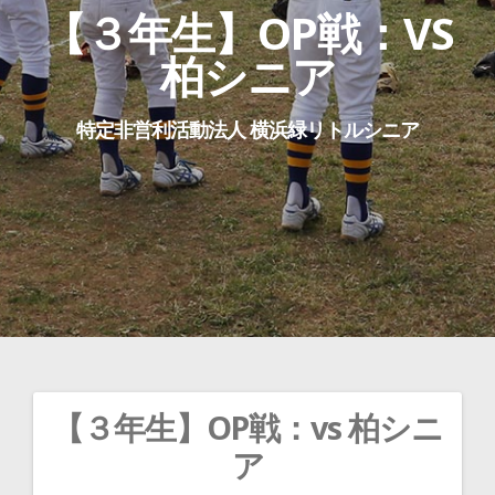
【３年生】OP戦：VS
柏シニア
特定非営利活動法人 横浜緑リトルシニア
【３年生】OP戦：vs 柏シニ
投
ア