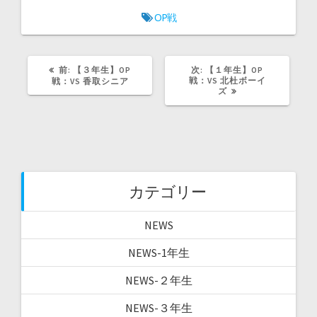
ま
い
す
ウ
OP戦
)
ィ
ン
ド
ウ
で
開
前
次
前:
【３年生】OP
次:
【１年生】OP
き
ま
の
の
戦：VS 北杜ボーイ
戦：VS 香取シニア
す
記
記
ズ
)
事:
事:
カテゴリー
NEWS
NEWS-1年生
NEWS-２年生
NEWS-３年生