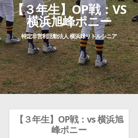
【３年生】OP戦：VS
横浜旭峰ポニー
特定非営利活動法人 横浜緑リトルシニア
【３年生】OP戦：vs 横浜旭
投
峰ポニー