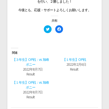
を行い、２勝しました！
今後とも、応援・サポートよろしくお願いします。
共有:
ク
F
リ
a
ッ
c
ク
e
し
b
て
o
T
o
w
k
i
で
関連
t
共
t
有
【３年生】OP戦：vs 旭峰
【１年生】OP戦
e
す
r
る
ポニー
2022年2月6日
で
に
2022年8月7日
Result
共
は
有
ク
Result
(
リ
新
ッ
し
ク
【１年生】OP戦：vs 旭峰
い
し
ウ
て
ポニー
ィ
く
2022年8月7日
ン
だ
ド
さ
Result
ウ
い
で
(
開
新
き
し