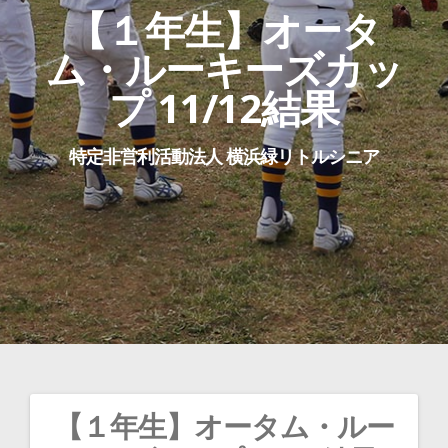
【１年生】オータ
ム・ルーキーズカッ
プ 11/12結果
特定非営利活動法人 横浜緑リトルシニア
【１年生】オータム・ルー