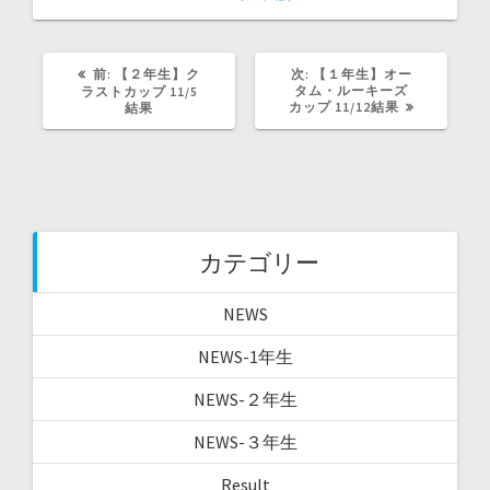
ン
ド
ウ
で
開
前
次
前:
【２年生】ク
次:
【１年生】オー
き
ま
の
の
タム・ルーキーズ
ラストカップ 11/5
す
記
記
カップ 11/12結果
結果
)
事:
事:
カテゴリー
NEWS
NEWS-1年生
NEWS-２年生
NEWS-３年生
Result