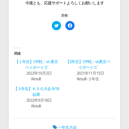
今後とも、応援サポートよろしくお願いします
共有:
ク
F
リ
a
ッ
c
ク
e
し
b
て
o
T
o
w
k
i
で
関連
t
共
t
有
【１年生】OP戦：vs 東京
【2年生】OP戦：vs東京ベ
e
す
r
る
ベイボーイズ
イボーイズ
で
に
2022年10月2日
2021年11月15日
共
は
有
ク
Result
Result-２年生
(
リ
新
ッ
し
ク
【３年生】ＫＳＧ大会 9/18
い
し
ウ
て
結果
ィ
く
2022年9月18日
ン
だ
ド
さ
Result
ウ
い
で
(
開
新
き
し
ま
い
す
ウ
一年生大会
)
ィ