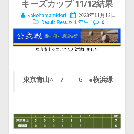
投
キーズカップ 11/12結果
稿
yokohamamidori
2023年11月12日
Result
Result-１年生
0
ナ
ビ
東京青山シニアさんと対戦しました
ゲ
ー
東京青山
○ 7 - 6 ●
横浜緑
シ
ョ
ン