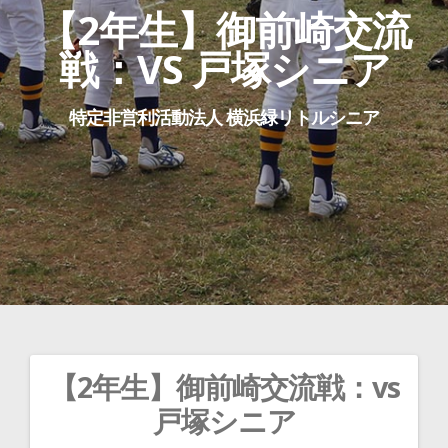
【2年生】御前崎交流
戦：VS 戸塚シニア
特定非営利活動法人 横浜緑リトルシニア
【2年生】御前崎交流戦：vs
投
戸塚シニア