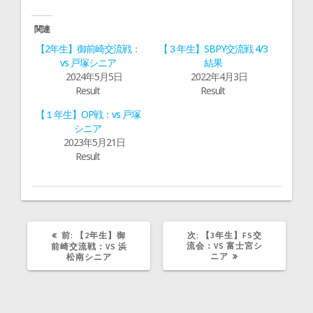
て
o
T
o
w
k
i
で
関連
t
共
t
有
【2年生】御前崎交流戦：
【３年生】SBPY交流戦 4/3
e
す
r
る
vs 戸塚シニア
結果
で
に
2024年5月5日
2022年4月3日
共
は
有
ク
Result
Result
(
リ
新
ッ
し
ク
【１年生】OP戦：vs 戸塚
い
し
ウ
て
シニア
ィ
く
2023年5月21日
ン
だ
ド
さ
Result
ウ
い
で
(
開
新
き
し
ま
い
す
ウ
)
ィ
ン
ド
前
次
前:
【2年生】御
ウ
次:
【3年生】FS交
で
の
の
流会：VS 富士宮シ
前崎交流戦：VS 浜
開
記
記
ニア
松南シニア
き
事:
事:
ま
す
)