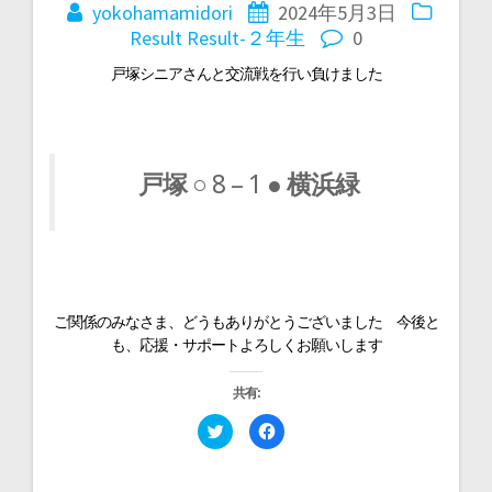
稿
yokohamamidori
2024年5月3日
Result
Result-２年生
0
ナ
戸塚シニアさんと交流戦を行い負けました
ビ
ゲ
戸塚
○ 8 – 1 ●
横浜緑
ー
シ
ご関係のみなさま、どうもありがとうございました 今後と
も、応援・サポートよろしくお願いします
ョ
共有:
ン
ク
F
リ
a
ッ
c
ク
e
し
b