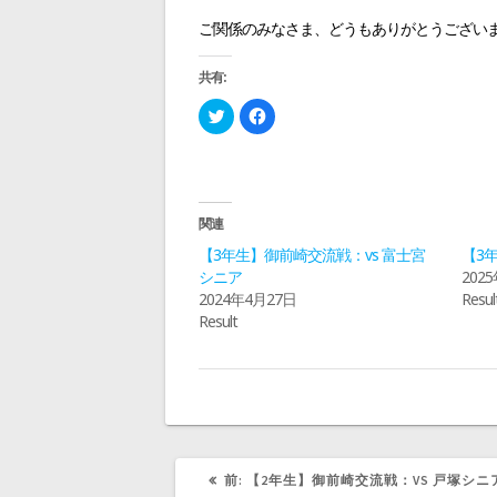
ー
ご関係のみなさま、どうもありがとうござい
シ
共有:
ョ
ク
F
リ
a
ッ
c
ク
e
し
b
ン
て
o
T
o
w
k
i
で
関連
t
共
t
有
【3年生】御前崎交流戦：vs 富士宮
【3年
e
す
r
る
シニア
202
で
に
2024年4月27日
Resul
共
は
有
ク
Result
(
リ
新
ッ
し
ク
い
し
ウ
て
ィ
く
ン
だ
ド
さ
ウ
い
で
(
開
新
き
し
前
前:
【2年生】御前崎交流戦：VS 戸塚シニ
ま
い
の