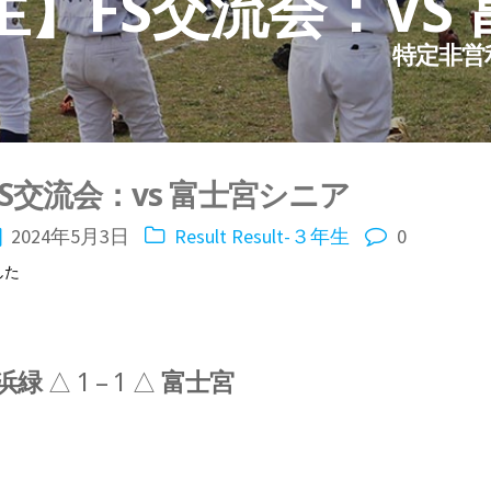
生】FS交流会：VS
特定非営
S交流会：vs 富士宮シニア
2024年5月3日
Result
Result-３年生
0
した
浜緑
△ 1 – 1 △
富士宮