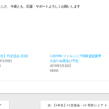
ました 今後とも、応援・サポートよろしくお願いします
生】FS交流会 2日目
⚾2019年 リトルシニア関東連盟夏季
5年5月8日
大会⚾ 結果及び予定
t
2019年5月20日
NEWS
次
ア
次:
【3年生】FS交流会：VS 羽村シニア
の