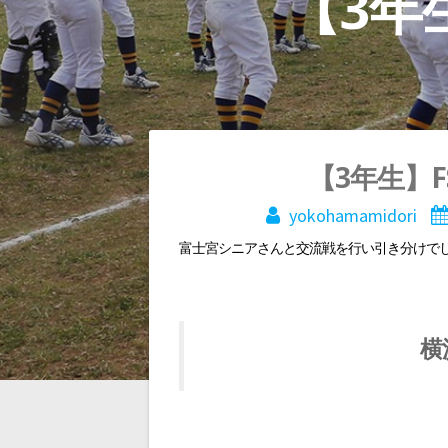
【3年
投
【3年生】F
yokohamamidori
稿
富士宮シニアさんと交流戦を行い引き分けで
ナ
ビ
横
ゲ