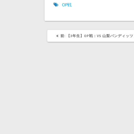
ィ
く
OP戦
ン
だ
ド
さ
ウ
い
で
(
開
新
き
し
ま
い
す
ウ
)
ィ
前
前:
【3年生】OP戦：VS 山梨バンディッツ
ン
の
ド
記
ウ
で
事:
開
き
ま
す
)