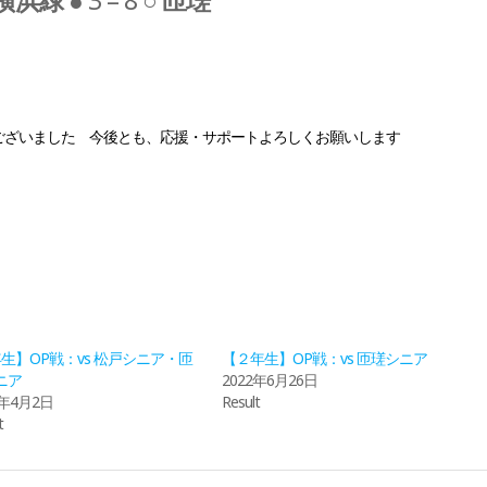
横浜緑
● 3 – 8 ○
匝瑳
ございました 今後とも、応援・サポートよろしくお願いします
年生】OP戦：vs 松戸シニア・匝
【２年生】OP戦：vs 匝瑳シニア
ニア
2022年6月26日
3年4月2日
Result
t