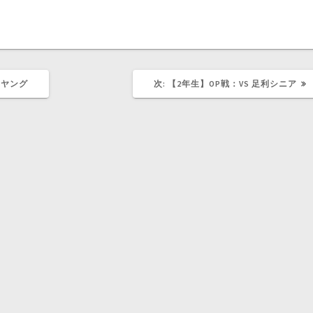
次
 ヤング
次:
【2年生】OP戦：VS 足利シニア
の
記
事: