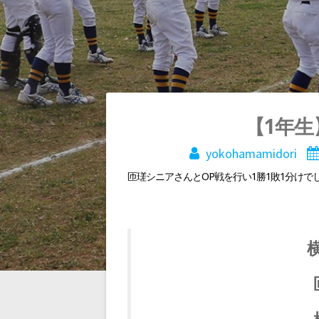
投
【1年生
yokohamamidori
稿
匝瑳シニアさんとOP戦を行い1勝1敗1分けで
ナ
ビ
ゲ