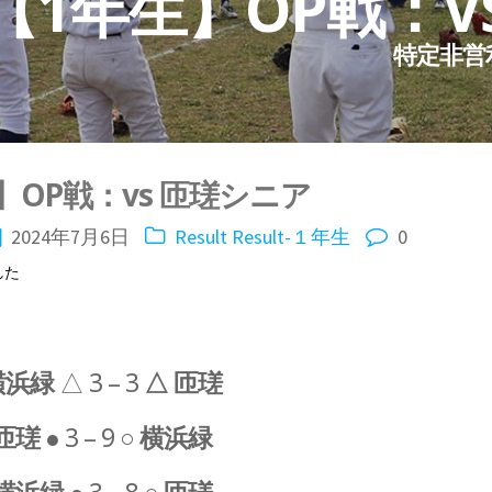
【1年生】OP戦：V
特定非営
】OP戦：vs 匝瑳シニア
2024年7月6日
Result
Result-１年生
0
した
横浜緑
△ 3 – 3
△ 匝瑳
匝瑳
● 3 – 9 ○
横浜緑