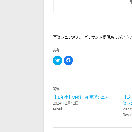
ー
シ
ョ
匝瑳シニアさん、グラウンド提供ありがとう
ン
共有:
ク
F
リ
a
ッ
c
ク
e
し
b
て
o
T
o
w
k
i
で
関連
t
共
t
有
【１年生】OP戦：vs 匝瑳シニア
【2
e
す
r
る
2024年2月12日
瑳シ
で
に
Result
202
共
は
有
ク
Resul
(
リ
新
ッ
し
ク
い
し
ウ
て