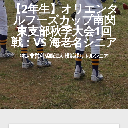
【2年生】オリエンタ
ルフーズカップ南関
東支部秋季大会1回
戦：VS 海老名シニア
特定非営利活動法人 横浜緑リトルシニア