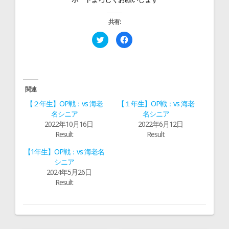
ン
共有:
ク
F
リ
a
ッ
c
ク
e
し
b
て
o
T
o
w
k
i
で
関連
t
共
t
有
【２年生】OP戦：vs 海老
【１年生】OP戦：vs 海老
e
す
r
る
名シニア
名シニア
で
に
2022年10月16日
2022年6月12日
共
は
有
ク
Result
Result
(
リ
新
ッ
し
ク
【1年生】OP戦：vs 海老名
い
し
ウ
て
シニア
ィ
く
2024年5月26日
ン
だ
ド
さ
Result
ウ
い
で
(
開
新
き
し
ま
い
す
ウ
)
ィ
ン