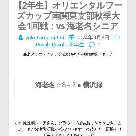
【2年生】オリエンタルフー
投
ズカップ南関東支部秋季大
稿
会1回戦：vs 海老名シニア
yokohamamidori
2024年9月8日
ナ
Result
Result-２年生
0
海老名シニアさんと公式戦を行い初戦敗退しました
ビ
ゲ
海老名
○ 8 – 2 ●
横浜緑
ー
シ
ョ
小田原足柄シニアさん、グラウンド提供ありがとうございま
した まだ敗者復活戦が残っています 今後とも、応援・サ
ポートよろしくお願いします