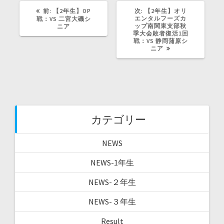
ド
前
次
前:
【2年生】OP
ウ
次:
【2年生】オリ
で
の
の
エンタルフーズカ
戦：VS 二宮大磯シ
開
記
記
ップ南関東支部秋
ニア
き
事:
事:
季大会敗者復活1回
ま
す
戦：VS 静岡蒲原シ
)
ニア
カテゴリー
NEWS
NEWS-1年生
NEWS-２年生
NEWS-３年生
Result