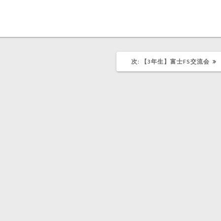
次
次:
【3年生】富士FS交流会
の
記
事: