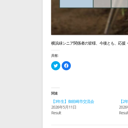
横浜緑シニア関係者の皆様、今後とも、応援
共有:
ク
F
リ
a
ッ
c
ク
e
し
b
て
o
T
o
w
k
i
で
関連
t
共
t
有
【3年生】御前崎市交流会
【2
e
す
r
る
2026年5月11日
202
で
に
Result
Resul
共
は
有
ク
(
リ
新
ッ
し
ク