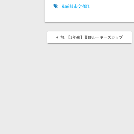
い
し
ウ
て
御前崎市交流戦
ィ
く
ン
だ
ド
さ
ウ
い
で
(
開
新
き
し
ま
い
前
前:
【1年生】葛飾ルーキーズカップ
す
ウ
)
ィ
の
ン
記
ド
事:
ウ
で
開
き
ま
す
)