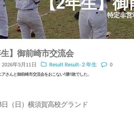
【2年生】御
特定非営
年生】御前崎市交流会
2026年5月11日
Result
Result-２年生
0
ニアさんと御前崎市交流会をおこない1勝1敗でした。
5月3日（日）横須賀高校グランド