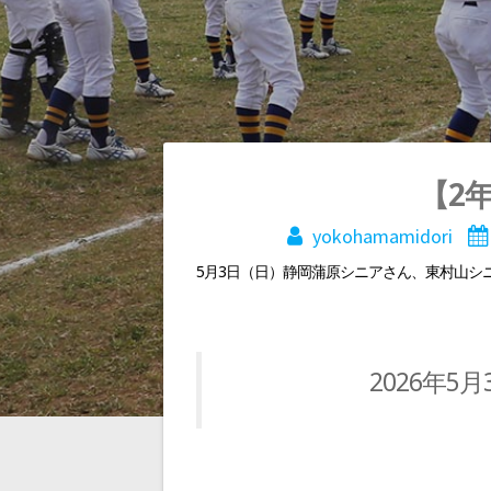
投
【2
yokohamamidori
稿
5月3日（日）静岡蒲原シニアさん、東村山シ
ナ
ビ
2026年
ゲ