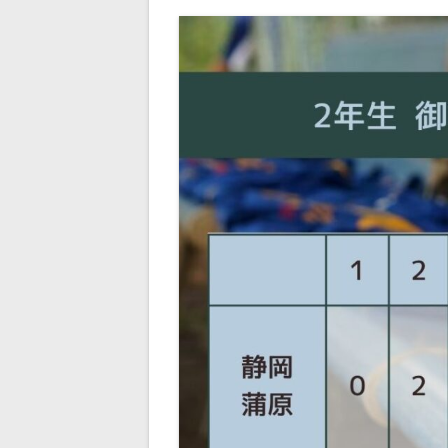
ー
シ
ョ
ン