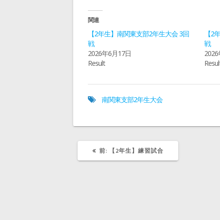
て
o
T
o
w
k
i
で
関連
t
共
t
有
【2年生】南関東支部2年生大会 3回
【2
e
す
r
る
戦
戦
で
に
2026年6月17日
202
共
は
有
ク
Result
Resul
(
リ
新
ッ
し
ク
い
し
ウ
て
ィ
く
南関東支部2年生大会
ン
だ
ド
さ
ウ
い
で
(
開
新
き
し
ま
い
す
ウ
)
ィ
前
前:
【2年生】練習試合
ン
の
ド
記
ウ
で
事:
開
き
ま
す
)