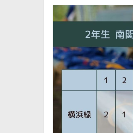
ー
シ
ョ
ン