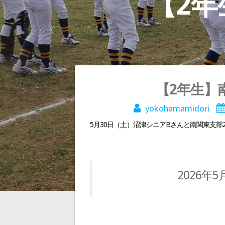
【2年
投
【2年生】
yokohamamidori
稿
5月30日（土）沼津シニアBさんと南関東支部
ナ
ビ
2026年
ゲ