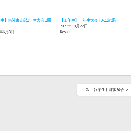
年生】南関東支部2年生大会 2回
【１年生】一年生大会 10/22結果
2022年10月22日
6年6月8日
Result
t
次
次:
【3年生】練習試合
の
記
事: