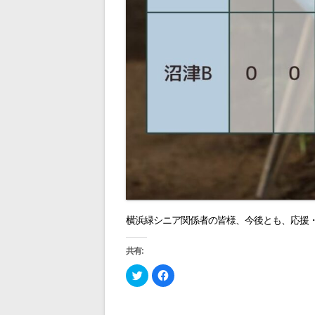
横浜緑シニア関係者の皆様、今後とも、応援
共有:
ク
F
リ
a
ッ
c
ク
e
し
b