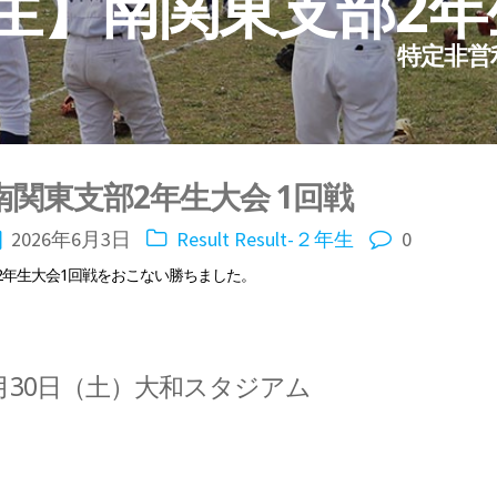
生】南関東支部2年
特定非営
南関東支部2年生大会 1回戦
2026年6月3日
Result
Result-２年生
0
2年生大会1回戦をおこない勝ちました。
5月30日（土）大和スタジアム