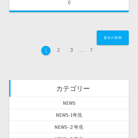
0
投
過去の投稿
稿
ペ
ペ
ペ
2
3
…
7
ペ
1
ー
ー
ー
ー
ナ
ジ
ジ
ジ
ジ
ビ
カテゴリー
ゲ
NEWS
ー
NEWS-1年生
NEWS-２年生
シ