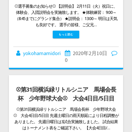
⚾選手募集のお知らせ⚾ 【説明会】 2月11日（火）祝日に、
体験会、入団説明会を実施致します。 ★体験練習： 9:00～
（8:45までにグランド集合） ★説明会： 13:00～ 明日は天気
も良好です。 選手の皆様、ご父兄…
もっと読む
yokohamamidori
2020年2月10日
0
⚾第31回横浜緑リトルシニア 馬場会長
杯 少年野球大会⚾ 大会4日目/5日目
⚾第31回横浜緑リトルシニア 馬場会長杯 少年野球大会
⚾ 大会4日目/5日目 先週土曜日の雨天順延により日程調整が
ありました。 先週日曜日は3試合実施致しました。 試合結果
はトーナメント表をご確認下さい。 【大会4日目/…