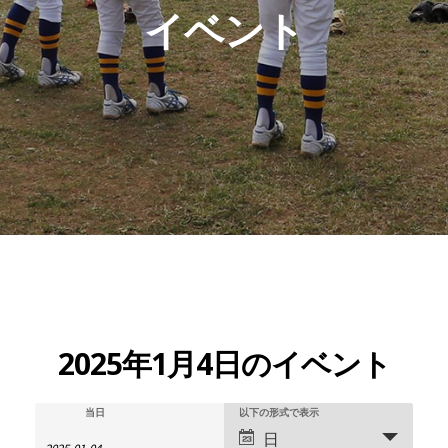
イベント
2025年1月4日のイベント
イ
イ
イ
当日
以下の形式で表示
ベ
日