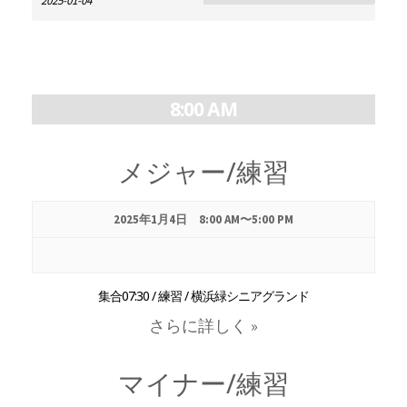
ベ
ベ
ン
ン
ト
ト
ン
の
ビ
検
ュ
8:00 AM
ト
索
ー
ナ
メジャー/練習
を
ビ
検
ゲ
2025年1月4日 8:00 AM
〜
5:00 PM
ー
索
シ
ョ
集合07:30 / 練習 / 横浜緑シニアグランド
し
ン
さらに詳しく »
て
マイナー/練習