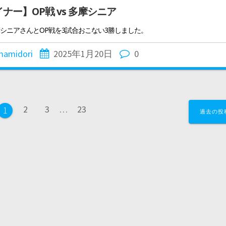
ナー】OP戦 vs 多摩シニア
摩シニアさんとOP戦を3試合おこない3勝しました。
mamidori
2025年1月20日
0
ペ
ペ
ペ
2
3
…
23
ペ
1
過去の投
ー
ー
ー
ー
ジ
ジ
ジ
ジ