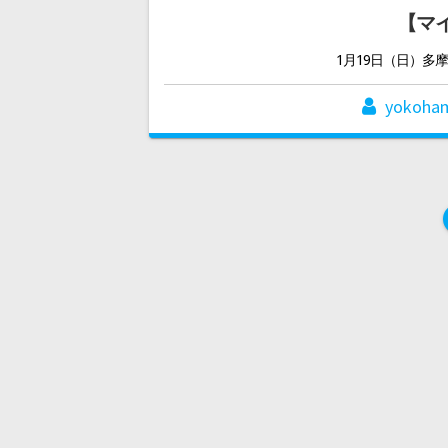
【マイ
1月19日（日）多
yokoha
投
稿
ナ
ビ
ゲ