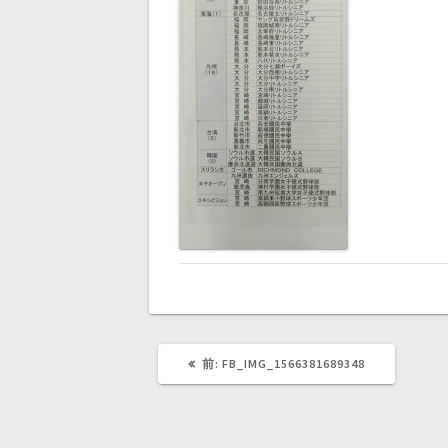
ナ
ビ
ゲ
ー
シ
ョ
ン
前
前:
FB_IMG_1566381689348
の
記
事: