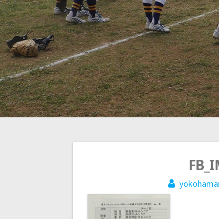
投
FB_I
yokohama
稿